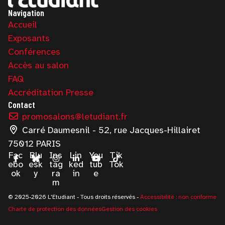
Navigation
Accueil
Exposants
Conférences
Accès au salon
FAQ
Accréditation Presse
Contact
promosalons@letudiant.fr
Carré Daumesnil - 52, rue Jacques-Hillairet
75012 PARIS
Fac
Blu
Ins
Lin
You
Tik
ebo
esk
tag
ked
tub
Tok
ok
y
ra
in
e
m
© 2025-2026 L'Etudiant - Tous droits réservés -
Accessibilité : non conforme
Charte de protection des données
Gestion des cookies